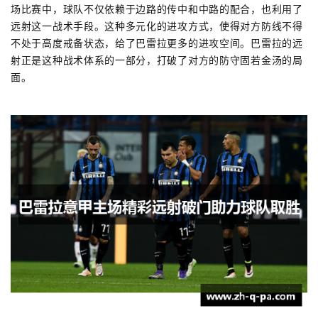
场比赛中，球队不仅依赖于边路的传中和中路的配合，也利用了
远射这一战术手段。这种多元化的进攻方式，使得对方防线不得
不处于高度戒备状态，给了巴雷拉更多的进攻空间。巴雷拉的远
射正是这种战术体系的一部分，打破了对方的防守固若金汤的局
面。