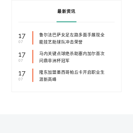
最新资讯
17
鲁尔法巴萨女足左路多面手展现全
能技艺助球队冲击荣誉
07
17
马内关键点球绝杀助塞内加尔首次
问鼎非洲杯冠军
07
17
隆东加盟墨西哥帕丘卡开启职业生
涯新高峰
07