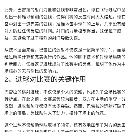
此外，巴雷拉的射门力量和弧线都非常出色。球在飞行过程中呈
现出一种难以预测的弧线，使得门将的反应时间大大缩短。球在
空中划出一道完美的弧线，准确地击中球门的上角，几乎没有给
对方防线任何反应的时间。射门的力量控制得当，既保证了威
胁，又避免了过于猛烈的射门导致失误。
从技术层面来看，巴雷拉的远射不仅仅是一记简单的打门，而是
经过精确计算和完美执行的作品。他的脚下技术和对球场局势的
判断能力，使得这记进球成为了比赛中的亮点，证明了他作为中
场核心的无与伦比的影响力。
2、进球对比赛的关键作用
巴雷拉的远射进球，不仅仅是个人的荣耀，也成为了全场比赛的
转折点。在此之前，比赛局势较为胶着，双方在中场的争夺十分
激烈，进攻和防守都没有太多突破。然而，巴雷拉的远射打破了
场上的僵局，为球队注入了动力，扭转了场上的气氛。
这个进球不仅帮助球队取得了领先，还有效地压制了对方的反击
势头。对方在失球后明显失去了士气和自信，巴雷拉的进球为自