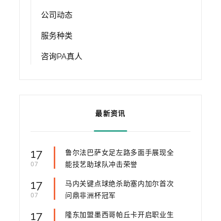
公司动态
服务种类
咨询PA真人
最新资讯
17
鲁尔法巴萨女足左路多面手展现全
能技艺助球队冲击荣誉
07
17
马内关键点球绝杀助塞内加尔首次
问鼎非洲杯冠军
07
17
隆东加盟墨西哥帕丘卡开启职业生