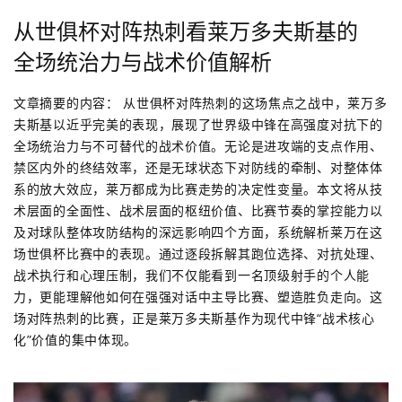
从世俱杯对阵热刺看莱万多夫斯基的
全场统治力与战术价值解析
文章摘要的内容： 从世俱杯对阵热刺的这场焦点之战中，莱万多
夫斯基以近乎完美的表现，展现了世界级中锋在高强度对抗下的
全场统治力与不可替代的战术价值。无论是进攻端的支点作用、
禁区内外的终结效率，还是无球状态下对防线的牵制、对整体体
系的放大效应，莱万都成为比赛走势的决定性变量。本文将从技
术层面的全面性、战术层面的枢纽价值、比赛节奏的掌控能力以
及对球队整体攻防结构的深远影响四个方面，系统解析莱万在这
场世俱杯比赛中的表现。通过逐段拆解其跑位选择、对抗处理、
战术执行和心理压制，我们不仅能看到一名顶级射手的个人能
力，更能理解他如何在强强对话中主导比赛、塑造胜负走向。这
场对阵热刺的比赛，正是莱万多夫斯基作为现代中锋“战术核心
化”价值的集中体现。