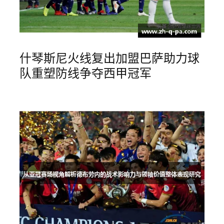
什琴斯尼火线复出加盟巴萨助力球
队重塑防线争夺西甲冠军