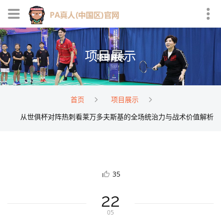
项目展示
首页
项目展示
从世俱杯对阵热刺看莱万多夫斯基的全场统治力与战术价值解析
35
22
05