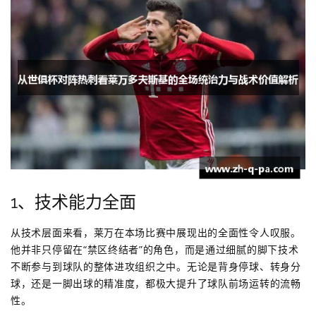
1、技术能力全面
从技术层面来看，莱万在本场比赛中展现出的全面性令人叹服。
他并非只停留在“禁区终结者”的角色，而是通过细腻的脚下技术
不断参与到球队的整体进攻组织之中。无论是背身停球、转身分
球，还是一脚出球的精准度，都极大提升了球队前场运转的流畅
性。