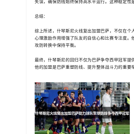
失误，确保防线始终保持高水平运行。这种稳定性
总结：
综上所述，什琴斯尼火线复出加盟巴萨，不仅在个
心理激励作用增强了队友的自信心和比赛专注度。
攻防转换中保持平衡。
最终，什琴斯尼的回归不仅为巴萨争夺西甲冠军提
他的加盟是巴萨重塑防线、提升整体战斗力的重要