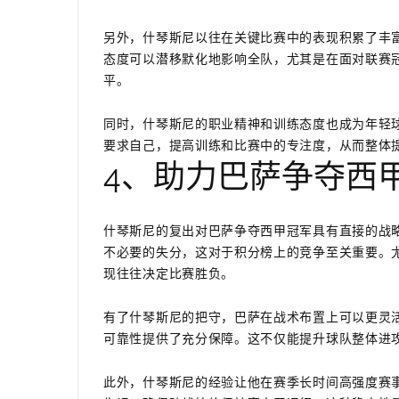
另外，什琴斯尼以往在关键比赛中的表现积累了丰
态度可以潜移默化地影响全队，尤其是在面对联赛
平。
同时，什琴斯尼的职业精神和训练态度也成为年轻
要求自己，提高训练和比赛中的专注度，从而整体
4、助力巴萨争夺西
什琴斯尼的复出对巴萨争夺西甲冠军具有直接的战
不必要的失分，这对于积分榜上的竞争至关重要。
现往往决定比赛胜负。
有了什琴斯尼的把守，巴萨在战术布置上可以更灵
可靠性提供了充分保障。这不仅能提升球队整体进
此外，什琴斯尼的经验让他在赛季长时间高强度赛