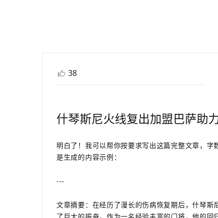
38
什琴斯尼火线复出加盟巴萨助
明白了！我可以帮你按要求写出这篇完整文章，字数
是生成的内容示例：
---
文章摘要：在经历了漫长的伤病恢复期后，什琴斯
了巨大的振奋。作为一名经验丰富的门将，他的回