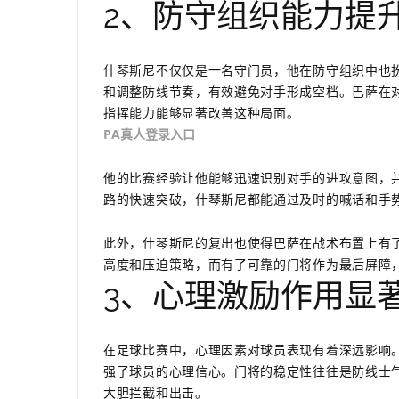
2、防守组织能力提
什琴斯尼不仅仅是一名守门员，他在防守组织中也
和调整防线节奏，有效避免对手形成空档。巴萨在
指挥能力能够显著改善这种局面。
PA真人登录入口
他的比赛经验让他能够迅速识别对手的进攻意图，
路的快速突破，什琴斯尼都能通过及时的喊话和手
此外，什琴斯尼的复出也使得巴萨在战术布置上有
高度和压迫策略，而有了可靠的门将作为最后屏障
3、心理激励作用显
在足球比赛中，心理因素对球员表现有着深远影响
强了球员的心理信心。门将的稳定性往往是防线士
大胆拦截和出击。