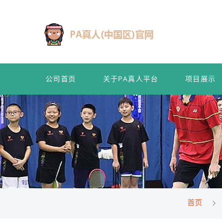
公司首页
关于PA真人平台
项目展示
首页