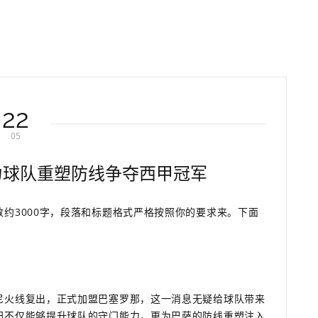
22
05
力球队重塑防线争夺西甲冠军
约3000字，段落和标题格式严格按照你的要求来。下面
尼火线复出，正式加盟巴塞罗那，这一消息无疑给球队带来
归不仅能够提升球队的守门能力，更为巴萨的防线重塑注入