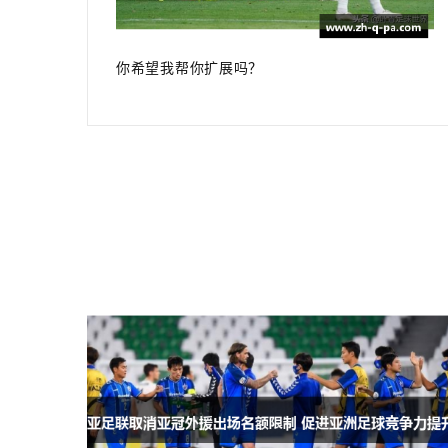
你希望我帮你扩展吗？