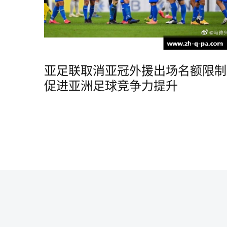
亚足联取消亚冠外援出场名额限制
促进亚洲足球竞争力提升