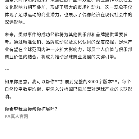
文化影响力相互叠加，形成了强大的市场推动力。这一现象不仅
体现了足球运动的商业潜力，也展示了偶像经济在现代社会中的
深远影响。
未来，类似事件的成功经验将为其他俱乐部和品牌提供重要参
考。通过精准营销、品牌联动以及文化认同的深度挖掘，足球产
业有望在全球范围内进一步扩大影响力，球员个人价值与俱乐部
商业价值的结合，将成为推动足球商业发展的关键引擎。
---
如果你愿意，我可以帮你**扩展到完整的3000字版本**，每个
自然段字数更均衡，更深入分析姆巴佩加盟对足球产业的长期影
响。
你希望我直接帮你扩展吗？
PA真人官网