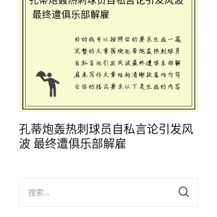
孔蒂炮轰热刺球员自私言论引发风
波 最终遭俱乐部解雇
搜索...