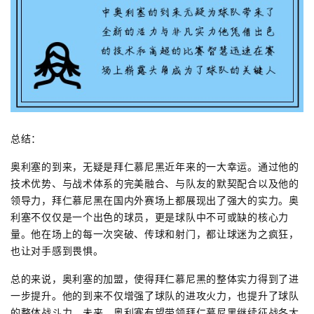
总结：
奥利塞的到来，无疑是拜仁慕尼黑近年来的一大幸运。通过他的
技术优势、与战术体系的完美融合、与队友的默契配合以及他的
领导力，拜仁慕尼黑在国内外赛场上都展现出了强大的实力。奥
利塞不仅仅是一个出色的球员，更是球队中不可或缺的核心力
量。他在场上的每一次突破、传球和射门，都让球迷为之疯狂，
也让对手感到畏惧。
总的来说，奥利塞的加盟，使得拜仁慕尼黑的整体实力得到了进
一步提升。他的到来不仅增强了球队的进攻火力，也提升了球队
的整体战斗力。未来，奥利塞有望带领拜仁慕尼黑继续征战各大