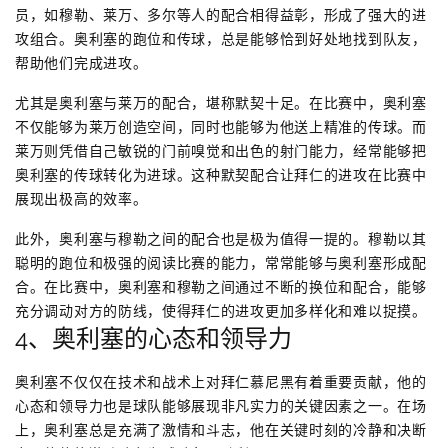
员，如穆勒、莱万、多尔等人的配合相得益彰，形成了强大的进
攻组合。奥利塞的跑位和传球，总是能够恰到好处地找到队友，
帮助他们完成进攻。
尤其是奥利塞与莱万的配合，堪称默契十足。在比赛中，奥利塞
不仅能够为莱万创造空间，同时也能够为他送上精准的传球。而
莱万则凭借自己敏锐的门前嗅觉和出色的射门能力，经常能够把
奥利塞的传球转化为进球。这种默契配合让拜仁的进攻在比赛中
展现出极高的效率。
此外，奥利塞与穆勒之间的配合也是极为值得一提的。穆勒以其
聪明的跑位和极强的阅读比赛的能力，常常能够与奥利塞形成配
合。在比赛中，奥利塞和穆勒之间通过不断的换位和配合，能够
充分调动对方的防线，使得拜仁的进攻更加多样化和难以捉摸。
4、奥利塞的心态和领导力
奥利塞不仅仅在技术和战术上对拜仁慕尼黑有着重要贡献，他的
心态和领导力也是球队能够展现非凡实力的关键因素之一。在场
上，奥利塞总是充满了激情和斗志，他在关键时刻的冷静和决断