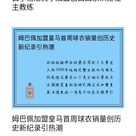
主教练
姆巴佩加盟皇马首周球衣销量创历
史新纪录引热潮