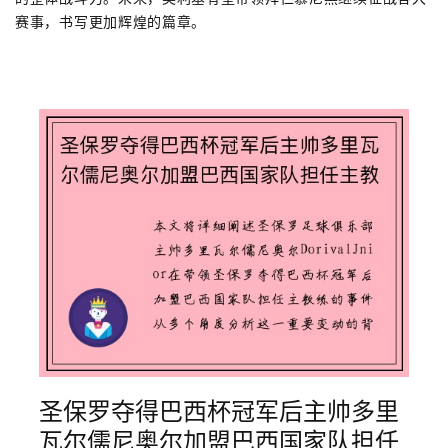
赛事，书写更加辉煌的篇章。
圣保罗夺得巴西杯冠军后主帅多里
瓦尔儒尼奥尔加盟巴西国家队担任