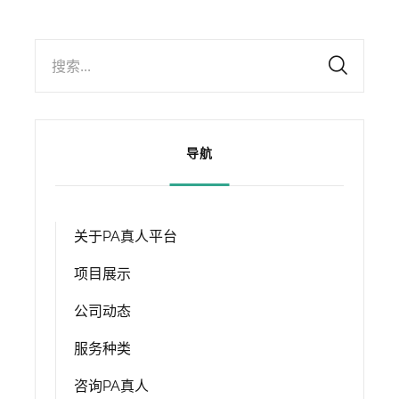
搜索...
导航
关于PA真人平台
项目展示
公司动态
服务种类
咨询PA真人