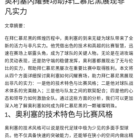
奥利塞闪耀赛场助拜仁慕尼黑展现非
凡实力
文章摘要：
在拜仁慕尼黑的辉煌历程中，奥利塞的到来无疑为球队带来了全
新的活力与非凡实力。他凭借出色的技术和高超的比赛智慧，迅
速在赛场上崭露头角，成为了球队的关键人物。无论是在进攻端
的灵动表现，还是防守端的稳健发挥，奥利塞都展现出了无与伦
比的实力，帮助拜仁慕尼黑屡次在重要比赛中取得胜利。本文将
从四个方面详细探讨奥利塞如何闪耀赛场，助力拜仁慕尼黑展现
出非凡的实力：一是他的技术特色与比赛风格；二是他对球队战
术体系的完美融入；三是他与队友之间的默契配合；四是他的心
态和领导力如何激励全队。通过这些方面的分析，我们可以更加
深入地了解奥利塞如何成为拜仁慕尼黑的一颗璀璨明珠。
1、奥利塞的技术特色与比赛风格
奥利塞的技术风格可以说是现代足球中极为少见的多面手型球
员。他不仅具备快速的突破能力，还能够在狭小的空间内做出精