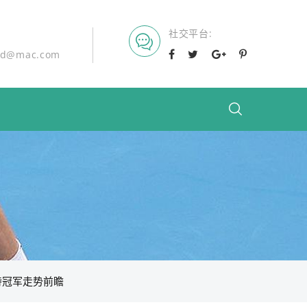
社交平台
ed@mac.com
待冠军走势前瞻