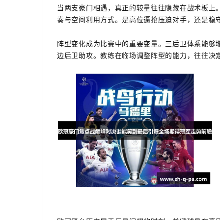
当两支豪门相遇，真正的较量往往隐藏在战术板上
奏与空间利用方式。是高位逼抢压迫对手，还是稳
阵型变化成为比赛中的重要变量。三后卫体系能够
边后卫助攻。教练在临场调整阵型的能力，往往决