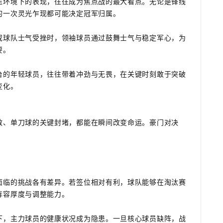
压环境下的表现，往往成为焦点战的最大看点。无论是锋线
的一次灵光乍现都可能决定冠军归属。
或球队士气受挫时，领袖球员通过鼓舞士气与稳定军心，为
要。
台的年轻球员，往往带着冲劲与无畏，在关键时刻敢于突破
变化。
救、单刀球的关键封堵，都能在瞬间改变命运。豪门对决
面临的挑战各有差异。若签位相对有利，球队能够在淘汰赛
阵容厚度与调整能力。
下，主力球员的健康状况成为隐患。一旦核心球员缺阵，战