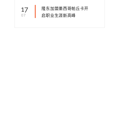
17
隆东加盟墨西哥帕丘卡开
启职业生涯新高峰
07