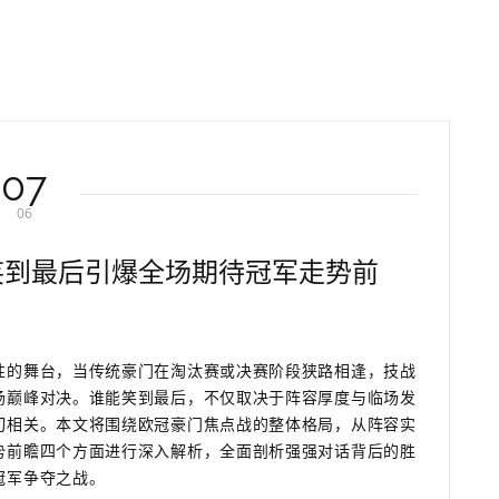
07
06
笑到最后引爆全场期待冠军走势前
性的舞台，当传统豪门在淘汰赛或决赛阶段狭路相逢，技战
场巅峰对决。谁能笑到最后，不仅取决于阵容厚度与临场发
切相关。本文将围绕欧冠豪门焦点战的整体格局，从阵容实
势前瞻四个方面进行深入解析，全面剖析强强对话背后的胜
冠军争夺之战。