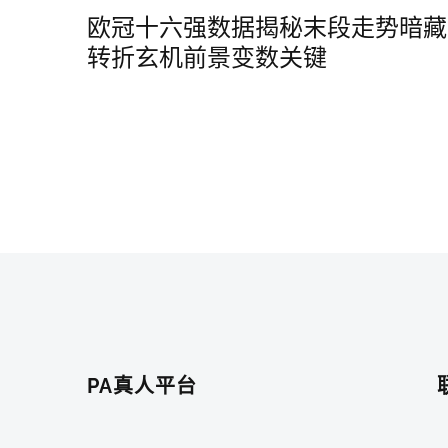
欧冠十六强数据揭秘末段走势暗藏
转折玄机前景变数关键
PA真人平台