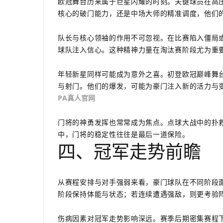
欧冠舞台历来属于巨星闪耀的时刻。关键球员在高
核心的破门能力，还是中场大师的精准调度，他们
队长与核心领袖的作用不可忽视。在比赛陷入僵局
球队注入信心。这种精神力量在淘汰赛阶段尤为重
年轻新星同样可能成为意外之喜。初登欧冠巅峰舞
与射门。他们的爆发，可能为豪门注入新的活力与
PA真人官网
门将的神勇发挥也常常成为焦点。点球大战中的扑
中，门将的稳定性往往是最后一道保险。
四、冠军走势前瞻
从赛程安排与对手强弱来看，豪门球队在不同阶段
阶段保持体能与状态；若连续遭遇强敌，则更考验
伤病因素对冠军走势影响深远。赛季后期密集赛程