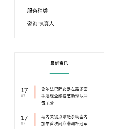
服务种类
咨询PA真人
最新资讯
17
鲁尔法巴萨女足左路多面
手展现全能技艺助球队冲
07
击荣誉
17
马内关键点球绝杀助塞内
加尔首次问鼎非洲杯冠军
07