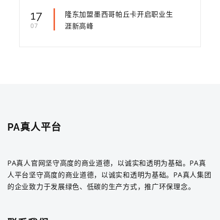
17
隆东加盟墨西哥帕丘卡开启职业生
涯新高峰
07
PA真人平台
PA真人官网坚守高度的商业道德，以诚实和透明为基础。PA真
人平台坚守高度的商业道德，以诚实和透明为基础。PA真人集团
的企业致力于发展绿色、低碳的生产方式，推广环保理念。