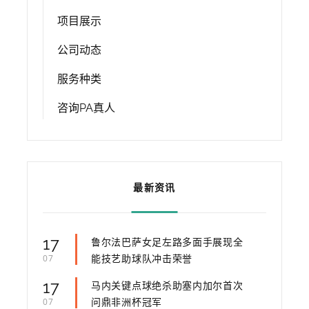
项目展示
公司动态
服务种类
咨询PA真人
最新资讯
17
鲁尔法巴萨女足左路多面手展现全
能技艺助球队冲击荣誉
07
17
马内关键点球绝杀助塞内加尔首次
问鼎非洲杯冠军
07