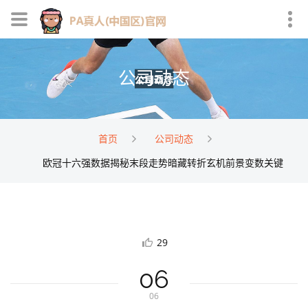
公司动态
首页
公司动态
欧冠十六强数据揭秘末段走势暗藏转折玄机前景变数关键
29
06
06