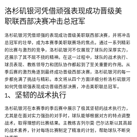
洛杉矶银河凭借顽强表现成功晋级美
职联西部决赛冲击总冠军
洛杉矶银河凭借顽强的表现成功晋级美职联西部决赛，并将冲击
总冠军的壮举，成为本赛季美职联赛场的焦点。通过一系列精彩
的比赛与激烈的竞争，洛杉矶银河不仅展现了球队的深厚实力，
还展示了其不屈不挠的精神。在这一过程中，球队的战术执行、
球员表现、教练领导力和团队协作都起到了至关重要的作用。从
季后赛的激烈角逐到最终成功晋级西部决赛，洛杉矶银河的每一
步都充满了挑战与精彩。本文将从四个方面详细分析洛杉矶银河
如何凭借顽强表现成功晋级西部决赛，冲击美职联总冠军。
1、坚韧的战术执行
洛杉矶银河在本赛季的季后赛中展示了极其坚韧的战术执行力，
尤其是在面对实力强劲的对手时，球队能够根据对方的特点调整
战术，取得理想的比赛结果。主教练吉列尔莫·巴尔达斯以其高超
的战术素养，针对每场比赛制定了精准的计划，帮助球队不断突