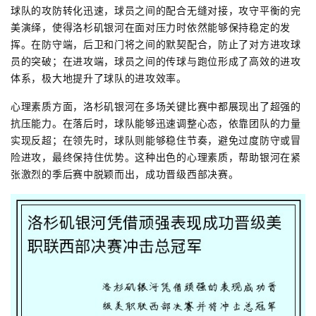
球队的攻防转化迅速，球员之间的配合无缝对接，攻守平衡的完
美演绎，使得洛杉矶银河在面对压力时依然能够保持稳定的发
挥。在防守端，后卫和门将之间的默契配合，防止了对方进攻球
员的突破；在进攻端，球员之间的传球与跑位形成了高效的进攻
体系，极大地提升了球队的进攻效率。
心理素质方面，洛杉矶银河在多场关键比赛中都展现出了超强的
抗压能力。在落后时，球队能够迅速调整心态，依靠团队的力量
实现反超；在领先时，球队则能够稳住节奏，避免过度防守或冒
险进攻，最终保持住优势。这种出色的心理素质，帮助银河在紧
张激烈的季后赛中脱颖而出，成功晋级西部决赛。