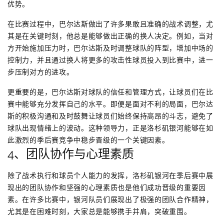
优势。
在比赛过程中，巴尔达斯做出了许多果敢且准确的战术调整，尤
其是在关键时刻，他总是能够做出正确的换人决定。例如，当对
方开始施加压力时，巴尔达斯及时调整球队的阵型，增加中场的
控制力，并且通过换人将更多的攻击性球员投入到比赛中，进一
步压制对方的进攻。
更重要的是，巴尔达斯对球队的信任和管理方式，让球员们在比
赛中能够充分发挥自己的水平。即便是面对不利的局面，巴尔达
斯的积极沟通和及时鼓舞让球员们始终保持高昂的斗志，避免了
球队出现情绪上的波动。这种领导力，正是洛杉矶银河能够在如
此激烈的季后赛竞争中稳步晋级的一个关键因素。
4、团队协作与心理素质
除了战术执行和球员个人能力的发挥，洛杉矶银河在季后赛中展
现出的团队协作和坚强的心理素质也是他们成功晋级的重要因
素。在许多比赛中，银河队员们展现出了极强的团队合作精神，
尤其是在困难时刻，大家总是能够携手并肩，突破重围。