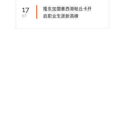
17
隆东加盟墨西哥帕丘卡开
启职业生涯新高峰
07