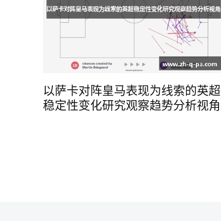
以萨卡对阵皇马表现为线索的英超
稳定性变化研究观察趋势分析视角