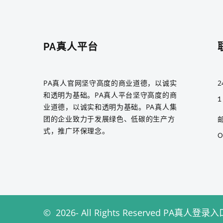
PA真人平台
PA真人官网坚守高度的商业道德，以诚实
2
和透明为基础。PA真人平台坚守高度的商
业道德，以诚实和透明为基础。PA真人集
团的企业致力于发展绿色、低碳的生产方
式，推广环保理念。
©
2026
- All Rights Reserved
PA真人登录入