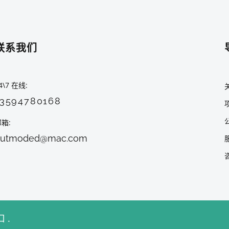
联系我们
4\7 在线
13594780168
邮箱
outmoded@mac.com
口
.