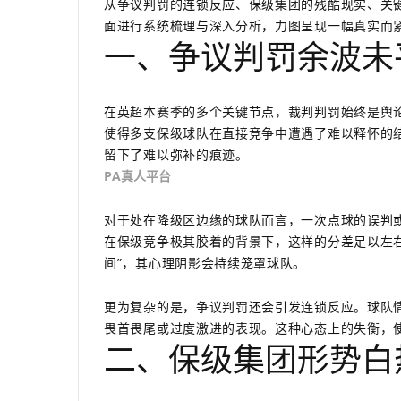
从争议判罚的连锁反应、保级集团的残酷现实、关
面进行系统梳理与深入分析，力图呈现一幅真实而
一、争议判罚余波未
在英超本赛季的多个关键节点，裁判判罚始终是舆论
使得多支保级球队在直接竞争中遭遇了难以释怀的
留下了难以弥补的痕迹。
PA真人平台
对于处在降级区边缘的球队而言，一次点球的误判
在保级竞争极其胶着的背景下，这样的分差足以左
间”，其心理阴影会持续笼罩球队。
更为复杂的是，争议判罚还会引发连锁反应。球队
畏首畏尾或过度激进的表现。这种心态上的失衡，
二、保级集团形势白