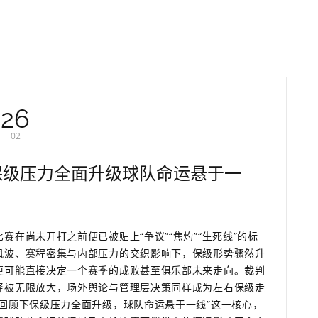
26
02
保级压力全面升级球队命运悬于一
在尚未开打之前便已被贴上“争议”“焦灼”“生死线”的标
风波、赛程密集与内部压力的交织影响下，保级形势骤然升
更可能直接决定一个赛季的成败甚至俱乐部未来走向。裁判
择被无限放大，场外舆论与管理层决策同样成为左右保级走
回顾下保级压力全面升级，球队命运悬于一线”这一核心，