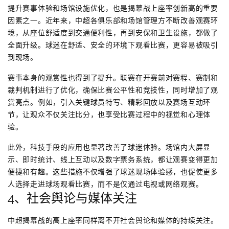
提升赛事体验和场馆设施优化，也是揭幕战上座率创新高的重要
因素之一。近年来，中超各俱乐部和场馆管理方不断改善观赛环
境，从座位舒适度到交通便利性，再到安保和卫生设施，都做了
全面升级。球迷在舒适、安全的环境下观看比赛，更容易被吸引
到现场。
赛事本身的观赏性也得到了提升。联赛在开赛前对赛程、赛制和
裁判机制进行了优化，确保比赛公平性和竞技性，同时增加了观
赏亮点。例如，引入关键球员特写、精彩回放以及赛场互动环
节，让观众不仅关注比分，也享受比赛过程中的视觉和心理体
验。
此外，科技手段的应用也显著改善了球迷体验。场馆内大屏显
示、即时统计、线上互动以及数字票务系统，都让观赛变得更加
便捷和有趣。这些措施不仅增强了球迷现场体验感，也促使更多
人选择走进球场观看比赛，而不是仅通过电视或网络观赛。
4、社会舆论与媒体关注
中超揭幕战的高上座率同样离不开社会舆论和媒体的持续关注。