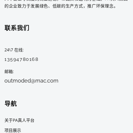
的企业致力于发展绿色、低碳的生产方式，推广环保理念。
联系我们
24\7 在线
13594780168
邮箱
outmoded@mac.com
导航
关于PA真人平台
项目展示