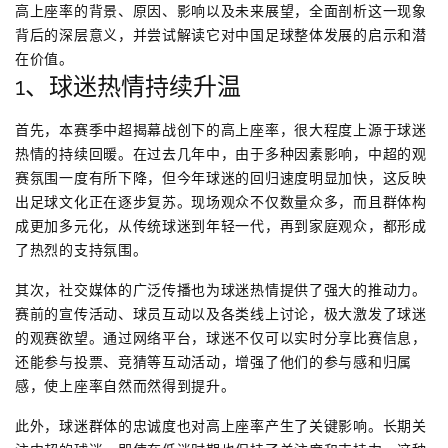
高上座率的背景、原因、影响以及未来展望，全面剖析这一现象
背后的深层意义，并尝试解读它对中国足球整体发展的启示和潜
在价值。
1、球迷热情持续升温
首先，本赛季中超揭幕战创下的高上座率，很大程度上源于球迷
热情的持续回暖。在过去几年中，由于多种因素影响，中超的观
赛氛围一度有所下降，但今年球迷的回归速度明显加快，这反映
出足球文化正在逐步复苏。现场观众不仅数量众多，而且群体构
成更加多元化，从传统球迷到年轻一代，再到家庭观众，都形成
了热烈的支持氛围。
其次，社交媒体的广泛传播也为球迷热情提供了强大的推动力。
赛前的宣传活动、球员互动以及各类线上讨论，极大激发了球迷
的观赛欲望。通过网络平台，球迷不仅可以实时分享比赛信息，
还能参与投票、竞猜等互动活动，增强了他们的参与感和归属
感，使上座率自然而然得到提升。
此外，球迷群体的忠诚度也对高上座率产生了关键影响。长期关