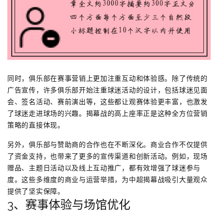
同时，俱乐部在赛事营销上更加注重互动和体验感。除了传统的
广告宣传，许多俱乐部开始注重球迷活动的设计，包括球迷见面
会、签名活动、赛前演出等，这些都让观赛体验更丰富，也激发
了球迷走进球场的兴趣。揭幕战的高上座率正是这种全方位营销
策略的直接体现。
另外，俱乐部与赞助商的合作也在不断深化。商业合作不仅提供
了资金支持，也带来了更多的宣传渠道和创新活动。例如，现场
赠品、主题日活动以及线上互动推广，都有效增强了球迷参与
度。这些多维度的商业与运营举措，为中超揭幕战吸引大量观众
提供了坚实保障。
3、赛事体验与场馆优化