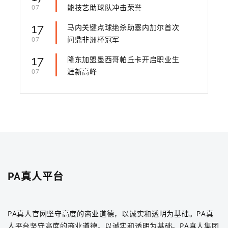
能技艺助球队冲击荣誉
07
17
马内关键点球绝杀助塞内加尔首次
问鼎非洲杯冠军
07
17
隆东加盟墨西哥帕丘卡开启职业生
涯新高峰
07
PA真人平台
PA真人官网坚守高度的商业道德，以诚实和透明为基础。PA真
人平台坚守高度的商业道德，以诚实和透明为基础。PA真人集团