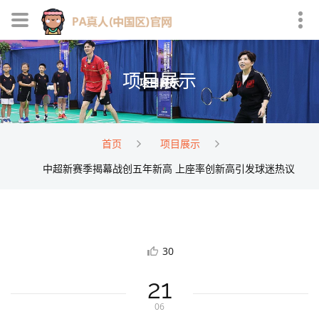
项目展示
首页
项目展示
中超新赛季揭幕战创五年新高 上座率创新高引发球迷热议
30
21
06