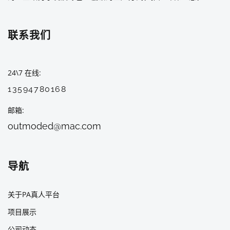
联系我们
24\7 在线
13594780168
邮箱
outmoded@mac.com
导航
关于PA真人平台
项目展示
公司动态