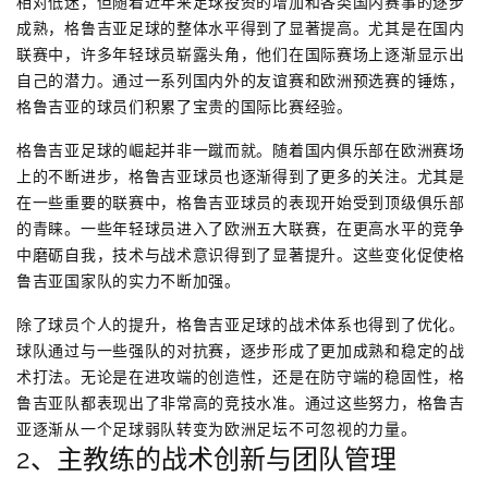
相对低迷，但随着近年来足球投资的增加和各类国内赛事的逐步
成熟，格鲁吉亚足球的整体水平得到了显著提高。尤其是在国内
联赛中，许多年轻球员崭露头角，他们在国际赛场上逐渐显示出
自己的潜力。通过一系列国内外的友谊赛和欧洲预选赛的锤炼，
格鲁吉亚的球员们积累了宝贵的国际比赛经验。
格鲁吉亚足球的崛起并非一蹴而就。随着国内俱乐部在欧洲赛场
上的不断进步，格鲁吉亚球员也逐渐得到了更多的关注。尤其是
在一些重要的联赛中，格鲁吉亚球员的表现开始受到顶级俱乐部
的青睐。一些年轻球员进入了欧洲五大联赛，在更高水平的竞争
中磨砺自我，技术与战术意识得到了显著提升。这些变化促使格
鲁吉亚国家队的实力不断加强。
除了球员个人的提升，格鲁吉亚足球的战术体系也得到了优化。
球队通过与一些强队的对抗赛，逐步形成了更加成熟和稳定的战
术打法。无论是在进攻端的创造性，还是在防守端的稳固性，格
鲁吉亚队都表现出了非常高的竞技水准。通过这些努力，格鲁吉
亚逐渐从一个足球弱队转变为欧洲足坛不可忽视的力量。
2、主教练的战术创新与团队管理