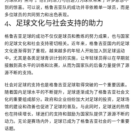
到的惊喜。可以说，格鲁吉亚队的成功并非依赖单一球员，而是
多位球员的共同努力和出色表现。
4、足球文化与社会支持的助力
格鲁吉亚足球的成功不仅仅是球员和教练的努力成果，也与国家
的足球文化和社会支持密切相关。近年来，格鲁吉亚国内的足球
文化逐渐得到了重视，越来越多的年轻人开始加入到足球运动
中。尤其是各类足球青训计划的实施，让年轻球员得以在早期就
接触到高水平的训练和比赛，从而为国家队的后备力量提供了源
源不断的支持。
社会对足球的支持也是格鲁吉亚足球取得突破的一个重要因素。
随着国内足球水平的不断提升，足球逐渐成为了格鲁吉亚社会文
化的重要组成部分。政府和企业纷纷加大对足球的投资，足球场
馆的建设和改善也促进了足球的普及。与此同时，足球迷的热情
也在持续增长，球迷们的支持和鼓励为国家队提供了源源不断的
动力。无论是赛场内外，足球已成为了格鲁吉亚社会的一个重要
话题。