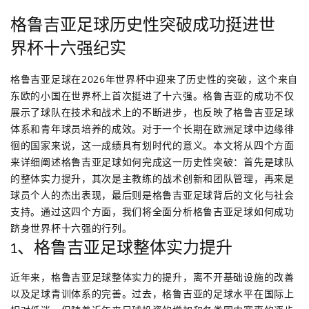
格鲁吉亚足球历史性突破成功挺进世
界杯十六强纪实
格鲁吉亚足球在2026年世界杯中迎来了历史性的突破，这个来自
东欧的小国在世界杯上首次挺进了十六强。格鲁吉亚的成功不仅
展示了球队在技术和战术上的不断进步，也反映了格鲁吉亚足球
体系和青年球员培养的成效。对于一个长期在欧洲足球中边缘徘
徊的国家来说，这一成绩具有划时代的意义。本文将从四个方面
来详细阐述格鲁吉亚足球如何完成这一历史性突破：首先是球队
的整体实力提升，其次是主教练的战术创新和团队管理，再来是
球员个人的杰出表现，最后则是格鲁吉亚足球背后的文化与社会
支持。通过这四个方面，我们将全面分析格鲁吉亚足球如何成功
跻身世界杯十六强的行列。
1、格鲁吉亚足球整体实力提升
近年来，格鲁吉亚足球整体实力的提升，离不开基础设施的改善
以及足球青训体系的完善。过去，格鲁吉亚的足球水平在国际上