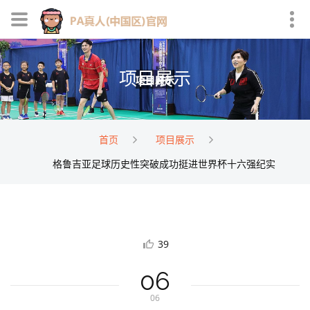
项目展示
首页
项目展示
格鲁吉亚足球历史性突破成功挺进世界杯十六强纪实
39
06
06