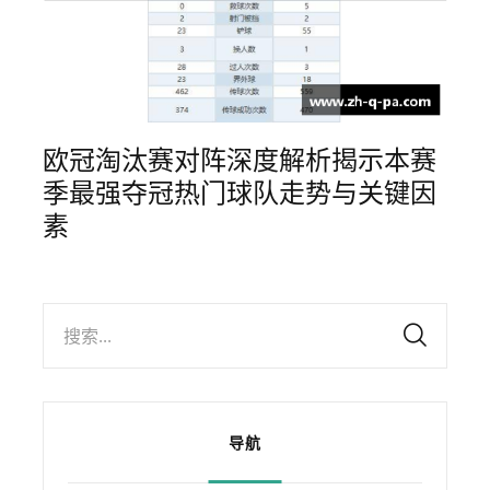
欧冠淘汰赛对阵深度解析揭示本赛
季最强夺冠热门球队走势与关键因
素
搜索...
导航