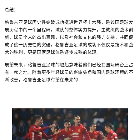
总结：
格鲁吉亚足球历史性突破成功挺进世界杯十六强，是该国足球发
展历程中的一个里程碑。球队的整体实力提升，主教练的战术创
新，球员个人的杰出表现，以及社会和文化的强力支持，共同促
成了这一历史性的突破。格鲁吉亚足球的成功不仅仅是技术和战
术的胜利，更是国家足球体系逐步成熟的体现。
展望未来，格鲁吉亚足球的崛起意味着他们已经在国际舞台上占
有一席之地。随着更多年轻球员的崭露头角和国内足球环境的不
断改善，格鲁吉亚足球有望在未来的