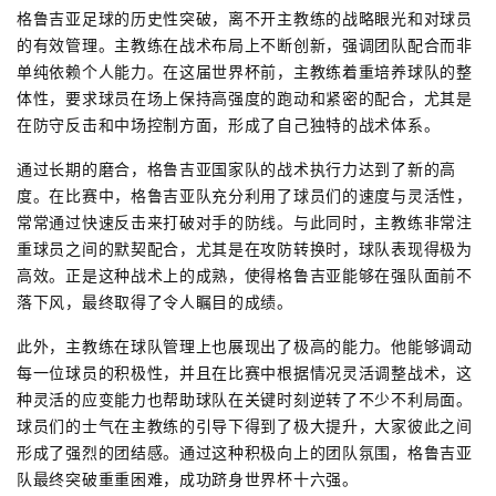
格鲁吉亚足球的历史性突破，离不开主教练的战略眼光和对球员
的有效管理。主教练在战术布局上不断创新，强调团队配合而非
单纯依赖个人能力。在这届世界杯前，主教练着重培养球队的整
体性，要求球员在场上保持高强度的跑动和紧密的配合，尤其是
在防守反击和中场控制方面，形成了自己独特的战术体系。
通过长期的磨合，格鲁吉亚国家队的战术执行力达到了新的高
度。在比赛中，格鲁吉亚队充分利用了球员们的速度与灵活性，
常常通过快速反击来打破对手的防线。与此同时，主教练非常注
重球员之间的默契配合，尤其是在攻防转换时，球队表现得极为
高效。正是这种战术上的成熟，使得格鲁吉亚能够在强队面前不
落下风，最终取得了令人瞩目的成绩。
此外，主教练在球队管理上也展现出了极高的能力。他能够调动
每一位球员的积极性，并且在比赛中根据情况灵活调整战术，这
种灵活的应变能力也帮助球队在关键时刻逆转了不少不利局面。
球员们的士气在主教练的引导下得到了极大提升，大家彼此之间
形成了强烈的团结感。通过这种积极向上的团队氛围，格鲁吉亚
队最终突破重重困难，成功跻身世界杯十六强。