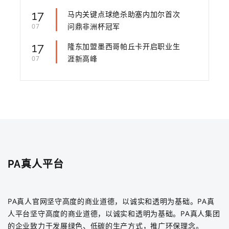
17
马内关键点球绝杀助塞内加尔首次
问鼎非洲杯冠军
07
17
隆东加盟墨西哥帕丘卡开启职业生
涯新高峰
07
PA真人平台
PA真人官网坚守高度的商业道德，以诚实和透明为基础。PA真
人平台坚守高度的商业道德，以诚实和透明为基础。PA真人集团
的企业致力于发展绿色、低碳的生产方式，推广环保理念。