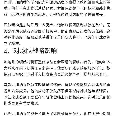
同时，加纳乔的学习能力和谦逊态度也赢得了教练组和队友的尊
重。他善于在比赛后总结经验，并快速调整自己的技术和战术执
行。这种不断进步的心态，让他在短时间内取得了显著成长。
团队精神是加纳乔另一大亮点。他始终将团队利益放在首位，无
论是在助攻队友还是回防协防中，他都表现出高度的责任感。这
种职业态度不仅帮助他获得年度最佳新人称号，也为年轻球员树
立了榜样。
4、对球队战略影响
加纳乔的崛起对曼联整体战略有着深远的影响。首先，他的加入
为球队在前场提供了更多选择，使曼联在进攻端更加多样化。教
练可以根据不同对手和比赛策略灵活调整阵型，增加战术变化。
其次，加纳乔作为年轻球员的代表，体现了曼联对青训体系的重
视和培养成果。他的成功不仅鼓舞了俱乐部内部其他年轻球员，
也让球迷看到了曼联在年轻化战略上的积极成果。这对俱乐部长
期发展具有重要意义。
此外，加纳乔的成长还增强了球队整体竞争力。他在比赛中提供