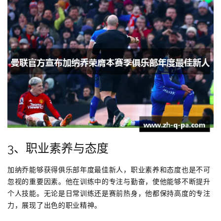
3、职业素养与态度
加纳乔能够获得俱乐部年度最佳新人，职业素养和态度也是不可
忽视的重要因素。他在训练中的专注与勤奋，使他能够不断提升
个人技能。无论是日常训练还是赛前热身，他都保持高度的专注
力，展现了出色的职业精神。