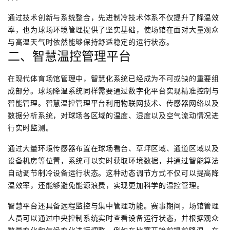
通过技术创新与系统整合，先进制冷技术体系不仅提升了降温效
率，也为球场环境管理提供了坚实基础，使场馆在面对大量观众
与高温天气时依然能够保持舒适稳定的运行状态。
二、智慧温控管理平台
在现代体育场馆管理中，智慧化系统已经成为不可或缺的重要组
成部分。球场降温系统同样需要通过数字化平台实现精准控制与
智能管理。智慧温控管理平台利用物联网技术、传感器网络以及
数据分析系统，对球场各区域的温度、湿度以及空气流动情况进
行实时监测。
通过大量环境传感器布置在球场看台、草坪区域、通道区域以及
设备机房等位置，系统可以实时获取环境数据，并通过智能算法
自动调节制冷设备运行状态。这种动态调节方式不仅可以提高降
温效率，还能够避免能源浪费，实现更加科学的温控管理。
智慧平台还具备远程监控与集中管理功能。赛事期间，场馆管理
人员可以通过中央控制系统实时查看设备运行状态，并根据观众