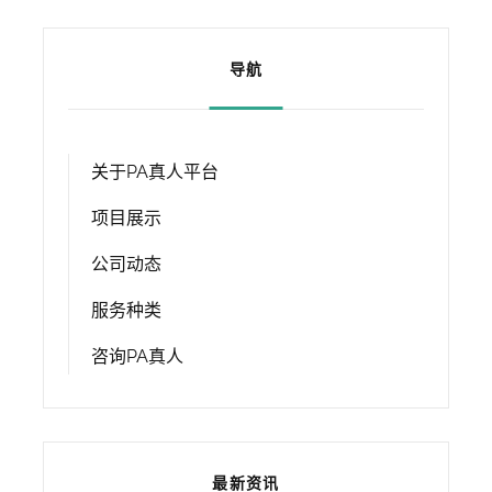
导航
关于PA真人平台
项目展示
公司动态
服务种类
咨询PA真人
最新资讯