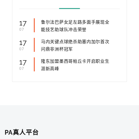
17
鲁尔法巴萨女足左路多面手展现全
能技艺助球队冲击荣誉
07
17
马内关键点球绝杀助塞内加尔首次
问鼎非洲杯冠军
07
17
隆东加盟墨西哥帕丘卡开启职业生
涯新高峰
07
PA真人平台