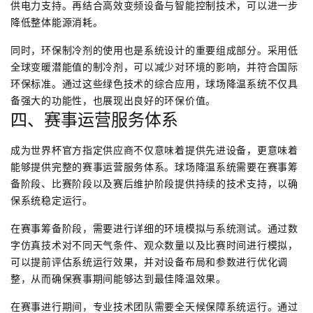
供电力支持。再结合高效变频设备与智能控制技术，可以进一步
降低整体能源消耗。
同时，环保制冷剂的使用也是系统设计的重要组成部分。采用低
全球变暖潜能值的制冷剂，可以减少对环境的影响，并符合国际
环保标准。通过这些绿色技术的综合应用，球场降温系统不仅具
备强大的功能性，也展现出良好的环保价值。
四、赛事运营服务体系
成为世界杯官方指定供应商不仅意味着提供先进设备，更意味着
能够提供完整的赛事运营服务体系。球场降温系统需要在赛事筹
备阶段、比赛阶段以及赛后维护阶段提供持续的技术支持，以确
保系统稳定运行。
在赛事筹备阶段，需要进行详细的环境模拟与系统测试。通过数
字仿真技术对不同天气条件、观众数量以及比赛时间进行模拟，
可以提前评估系统运行效果，并对设备布局和参数进行优化调
整，从而确保赛事期间能够达到最佳降温效果。
在赛事进行期间，专业技术团队需要全天候保障系统运行。通过