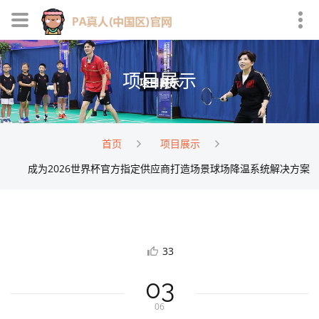
项目展示
首页
项目展示
成为2026世界杯官方指定供应商打造场景球场降温系统解决方案
33
03
06