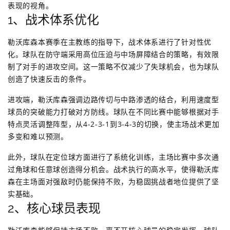
表现的视角。
1、战术体系优化
勒沃库森本赛季在主教练的指导下，战术体系进行了针对性优
化。球队在防守端采用高位压迫与中场屏障结合的策略，有效限
制了对手的进攻空间。这一策略不仅减少了失球机会，也为球队
创造了快速反击的条件。
进攻端，勒沃库森强调边路传切与中路渗透的结合，利用速度型
球员的突破能力打破对方防线。球队在不同比赛中能够根据对手
特点灵活调整阵型，从4-2-3-1到3-4-3的切换，使主场战术更加
多变和难以预测。
此外，球队在定位球方面进行了系统化训练，主场比赛中多次通
过角球和任意球创造得分机会。战术执行的高水平，使得勒沃库
森在主场面对强敌时仍能保持不败，为稳固挑战者地位提供了坚
实基础。
2、核心球员表现