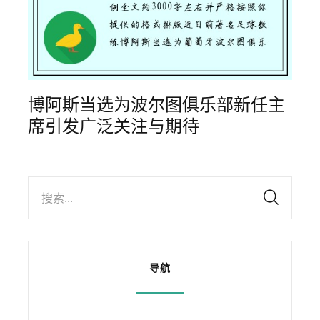
博阿斯当选为波尔图俱乐部新任主
席引发广泛关注与期待
搜索...
导航