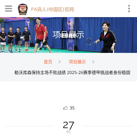
项目展示
首页
项目展示
勒沃库森保持主场不败战绩 2025-26赛季德甲挑战者身份稳固
35
27
05