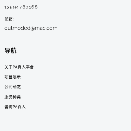
13594780168
邮箱
outmoded@mac.com
导航
关于PA真人平台
项目展示
公司动态
服务种类
咨询PA真人