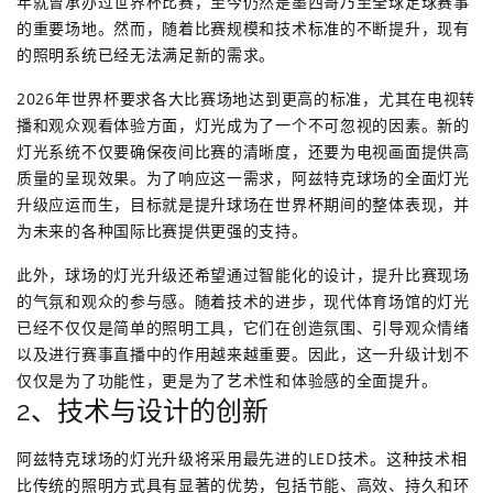
年就曾承办过世界杯比赛，至今仍然是墨西哥乃至全球足球赛事
的重要场地。然而，随着比赛规模和技术标准的不断提升，现有
的照明系统已经无法满足新的需求。
2026年世界杯要求各大比赛场地达到更高的标准，尤其在电视转
播和观众观看体验方面，灯光成为了一个不可忽视的因素。新的
灯光系统不仅要确保夜间比赛的清晰度，还要为电视画面提供高
质量的呈现效果。为了响应这一需求，阿兹特克球场的全面灯光
升级应运而生，目标就是提升球场在世界杯期间的整体表现，并
为未来的各种国际比赛提供更强的支持。
此外，球场的灯光升级还希望通过智能化的设计，提升比赛现场
的气氛和观众的参与感。随着技术的进步，现代体育场馆的灯光
已经不仅仅是简单的照明工具，它们在创造氛围、引导观众情绪
以及进行赛事直播中的作用越来越重要。因此，这一升级计划不
仅仅是为了功能性，更是为了艺术性和体验感的全面提升。
2、技术与设计的创新
阿兹特克球场的灯光升级将采用最先进的LED技术。这种技术相
比传统的照明方式具有显著的优势，包括节能、高效、持久和环