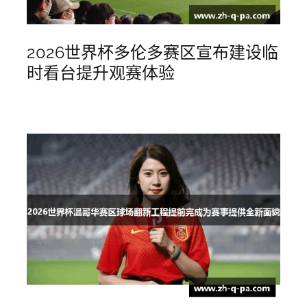
2026世界杯多伦多赛区宣布建设临
时看台提升观赛体验