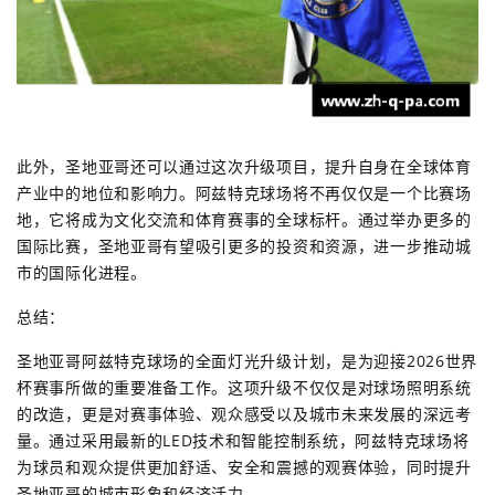
此外，圣地亚哥还可以通过这次升级项目，提升自身在全球体育
产业中的地位和影响力。阿兹特克球场将不再仅仅是一个比赛场
地，它将成为文化交流和体育赛事的全球标杆。通过举办更多的
国际比赛，圣地亚哥有望吸引更多的投资和资源，进一步推动城
市的国际化进程。
总结：
圣地亚哥阿兹特克球场的全面灯光升级计划，是为迎接2026世界
杯赛事所做的重要准备工作。这项升级不仅仅是对球场照明系统
的改造，更是对赛事体验、观众感受以及城市未来发展的深远考
量。通过采用最新的LED技术和智能控制系统，阿兹特克球场将
为球员和观众提供更加舒适、安全和震撼的观赛体验，同时提升
圣地亚哥的城市形象和经济活力。