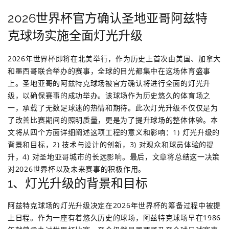
2026世界杯官方确认圣地亚哥阿兹特
克球场实施全面灯光升级
2026年世界杯即将在北美举行，作为历史上首次由美国、加拿大
和墨西哥联合举办的赛事，全球的目光都集中在这场体育盛事
上。圣地亚哥的阿兹特克球场被官方确认将进行全面的灯光升
级，以确保赛事的成功举办。该球场作为历史悠久的体育场之
一，承载了无数足球迷的热情和期待。此次灯光升级不仅仅是为
了改善比赛期间的照明质量，更是为了提升球场的整体体验。本
文将从四个方面详细阐述这项工程的意义和影响：1) 灯光升级的
背景和目标，2) 技术与设计的创新，3) 对观众和球员体验的提
升，4) 对圣地亚哥城市的长远影响。最后，文章将总结这一决策
对2026世界杯以及未来赛事的积极作用。
1、灯光升级的背景和目标
阿兹特克球场的灯光升级决定在2026年世界杯的筹备过程中被提
上日程。作为一座有着悠久历史的球场，阿兹特克球场早在1986