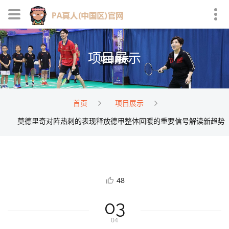
项目展示
首页
项目展示
莫德里奇对阵热刺的表现释放德甲整体回暖的重要信号解读新趋势
48
03
04