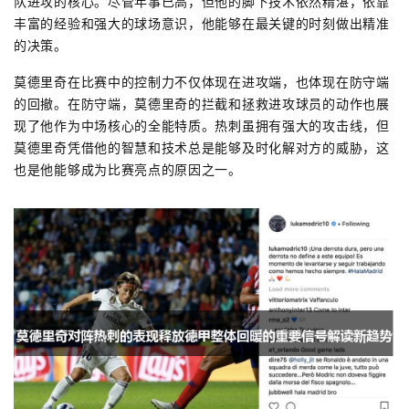
队进攻的核心。尽管年事已高，但他的脚下技术依然精湛，依靠
丰富的经验和强大的球场意识，他能够在最关键的时刻做出精准
的决策。
莫德里奇在比赛中的控制力不仅体现在进攻端，也体现在防守端
的回撤。在防守端，莫德里奇的拦截和拯救进攻球员的动作也展
现了他作为中场核心的全能特质。热刺虽拥有强大的攻击线，但
莫德里奇凭借他的智慧和技术总是能够及时化解对方的威胁，这
也是他能够成为比赛亮点的原因之一。