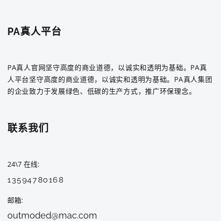
PA真人平台
PA真人官网坚守高度的商业道德，以诚实和透明为基础。PA真
人平台坚守高度的商业道德，以诚实和透明为基础。PA真人集团
的企业致力于发展绿色、低碳的生产方式，推广环保理念。
联系我们
24\7 在线
13594780168
邮箱
outmoded@mac.com