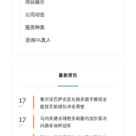
项目展示
公司动态
服务种类
咨询PA真人
最新资讯
17
鲁尔法巴萨女足左路多面手展现全
能技艺助球队冲击荣誉
07
17
马内关键点球绝杀助塞内加尔首次
问鼎非洲杯冠军
07