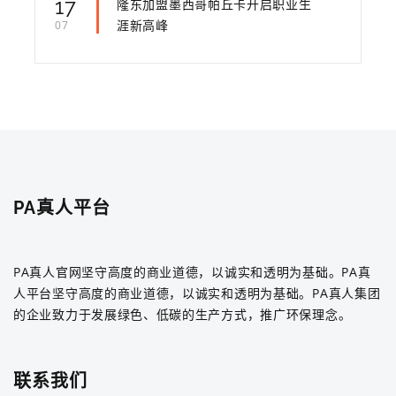
17
隆东加盟墨西哥帕丘卡开启职业生
涯新高峰
07
PA真人平台
PA真人官网坚守高度的商业道德，以诚实和透明为基础。PA真
人平台坚守高度的商业道德，以诚实和透明为基础。PA真人集团
的企业致力于发展绿色、低碳的生产方式，推广环保理念。
联系我们