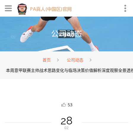
公司动态
首页
公司动态
本周意甲联赛主帅战术思路变化与临场决策价值解析深度观察全景透
53
28
02