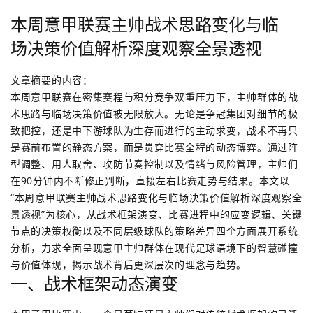
本周意甲联赛主帅战术思路变化与临
场决策价值解析深度观察全景透视
文章摘要的内容：
本周意甲联赛在密集赛程与积分竞争双重压力下，主帅群体的战
术思路与临场决策价值被无限放大。无论是争冠集团对细节的极
致把控，还是中下游球队为生存而进行的主动求变，战术不再只
是赛前布置的静态方案，而是贯穿比赛全程的动态博弈。通过阵
型调整、用人取舍、攻防节奏控制以及情绪与风险管理，主帅们
在90分钟内不断修正判断，直接左右比赛走势与结果。本文以
“本周意甲联赛主帅战术思路变化与临场决策价值解析深度观察全
景透视”为核心，从战术框架演变、比赛进程中的应变逻辑、关键
节点的决策权衡以及不同层级球队的策略差异四个方面展开系统
分析，力求全面呈现意甲主帅群体在现代足球语境下的智慧碰撞
与价值体现，揭示战术背后更深层次的理念与趋势。
一、战术框架动态演变