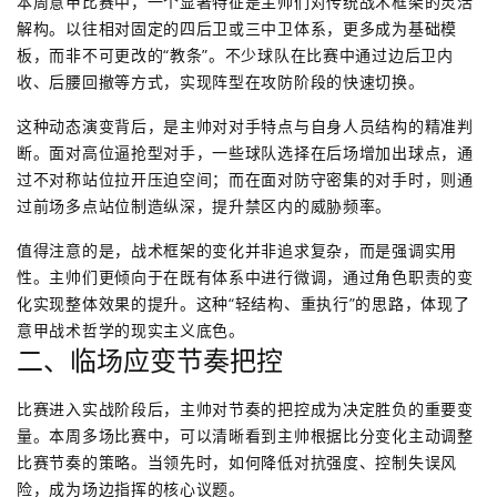
本周意甲比赛中，一个显著特征是主帅们对传统战术框架的灵活
解构。以往相对固定的四后卫或三中卫体系，更多成为基础模
板，而非不可更改的“教条”。不少球队在比赛中通过边后卫内
收、后腰回撤等方式，实现阵型在攻防阶段的快速切换。
这种动态演变背后，是主帅对对手特点与自身人员结构的精准判
断。面对高位逼抢型对手，一些球队选择在后场增加出球点，通
过不对称站位拉开压迫空间；而在面对防守密集的对手时，则通
过前场多点站位制造纵深，提升禁区内的威胁频率。
值得注意的是，战术框架的变化并非追求复杂，而是强调实用
性。主帅们更倾向于在既有体系中进行微调，通过角色职责的变
化实现整体效果的提升。这种“轻结构、重执行”的思路，体现了
意甲战术哲学的现实主义底色。
二、临场应变节奏把控
比赛进入实战阶段后，主帅对节奏的把控成为决定胜负的重要变
量。本周多场比赛中，可以清晰看到主帅根据比分变化主动调整
比赛节奏的策略。当领先时，如何降低对抗强度、控制失误风
险，成为场边指挥的核心议题。