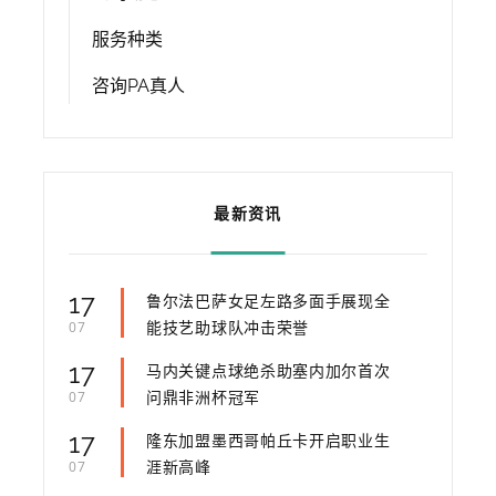
服务种类
咨询PA真人
最新资讯
17
鲁尔法巴萨女足左路多面手展现全
能技艺助球队冲击荣誉
07
17
马内关键点球绝杀助塞内加尔首次
问鼎非洲杯冠军
07
17
隆东加盟墨西哥帕丘卡开启职业生
涯新高峰
07