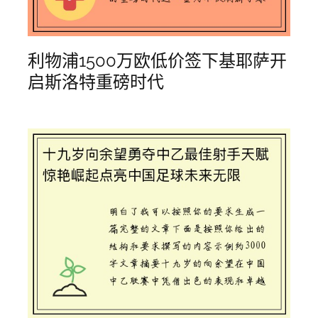
利物浦1500万欧低价签下基耶萨开
启斯洛特重磅时代