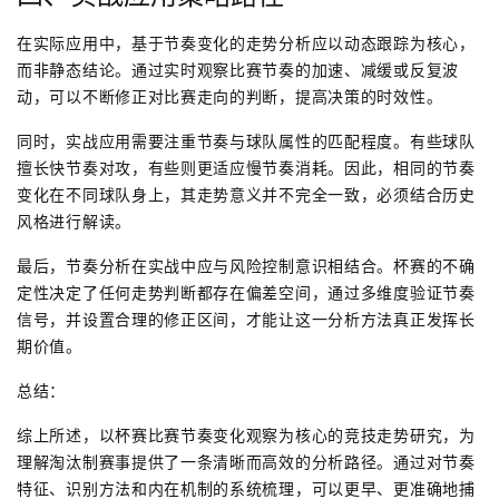
在实际应用中，基于节奏变化的走势分析应以动态跟踪为核心，
而非静态结论。通过实时观察比赛节奏的加速、减缓或反复波
动，可以不断修正对比赛走向的判断，提高决策的时效性。
同时，实战应用需要注重节奏与球队属性的匹配程度。有些球队
擅长快节奏对攻，有些则更适应慢节奏消耗。因此，相同的节奏
变化在不同球队身上，其走势意义并不完全一致，必须结合历史
风格进行解读。
最后，节奏分析在实战中应与风险控制意识相结合。杯赛的不确
定性决定了任何走势判断都存在偏差空间，通过多维度验证节奏
信号，并设置合理的修正区间，才能让这一分析方法真正发挥长
期价值。
总结：
综上所述，以杯赛比赛节奏变化观察为核心的竞技走势研究，为
理解淘汰制赛事提供了一条清晰而高效的分析路径。通过对节奏
特征、识别方法和内在机制的系统梳理，可以更早、更准确地捕