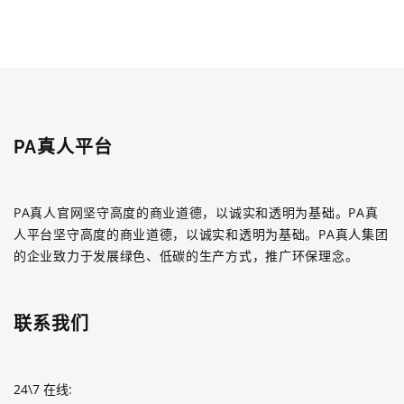
PA真人平台
PA真人官网坚守高度的商业道德，以诚实和透明为基础。PA真
人平台坚守高度的商业道德，以诚实和透明为基础。PA真人集团
的企业致力于发展绿色、低碳的生产方式，推广环保理念。
联系我们
24\7 在线