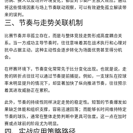
伤病、换人以及场外环境变化，都会对节奏产生放大效应。通过
将这些情境因素与场上节奏联动观察，可以有效避免孤立解读带
来的误判。
三、节奏与走势关联机制
比赛节奏并非孤立存在，而是与整体竞技走势形成高度耦合关
系。当一方成功主导节奏时，往往意味着其在战术执行和心理对
抗中占据主动，这种主动性会逐步转化为场面优势甚至得分机
会。
在杯赛环境下，节奏变化常常先于比分变化出现。也就是说，走
势的转折点往往可以通过节奏提前捕捉。例如，一支球队在控球
率未明显提升的情况下，却显著加快了纵向推进节奏，往往预示
着其进攻威胁正在累积。
此外，节奏的持续性同样决定走势的稳定性。短暂的节奏爆发如
果缺乏体能和组织支撑，容易迅速回落；而能够长时间维持特定
节奏的球队，通常在整体走势判断中更具可信度。这一点在加时
赛或点球前的阶段尤为明显。
四、实战应用策略路径