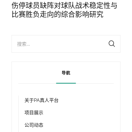
伤停球员缺阵对球队战术稳定性与
比赛胜负走向的综合影响研究
搜索...
导航
关于PA真人平台
项目展示
公司动态