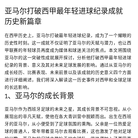
亚马尔打破西甲最年轻进球纪录成就
历史新篇章
在西甲历史上，亚马尔打破最年轻进球纪录，成为了一个耀眼的
历史性时刻。这一成就不仅证明了亚马尔的天赋与潜力，也让西
甲联赛的年轻球员再度成为媒体和球迷关注的焦点。本文将围绕
亚马尔的这一突破性成就展开探讨，分析他打破西甲最年轻进球
纪录的背景、意义及其对未来足球发展的影响。通过从亚马尔的
成长经历、比赛表现、未来前景以及该成就的历史意义四个方面
进行详细阐述，我们将深入解读这一历史事件对西甲和全球足球
的长远影响。
1、亚马尔的成长背景
亚马尔作为西班牙足球的未来之星，其成长背景不可忽视。从小
展现出的非凡天赋，使他在各大青训营中脱颖而出。出生在西班
牙的亚马尔，从小便受到了足球氛围的熏陶。父亲是一位热爱足
球的普通人，常年带着亚马尔去观看比赛，这也激发了他对足球