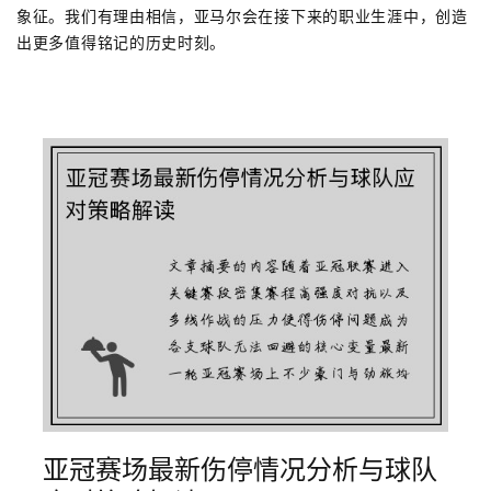
象征。我们有理由相信，亚马尔会在接下来的职业生涯中，创造
出更多值得铭记的历史时刻。
亚冠赛场最新伤停情况分析与球队