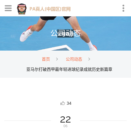
公司动态
首页
公司动态
亚马尔打破西甲最年轻进球纪录成就历史新篇章
34
22
06