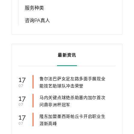
服务种类
咨询PA真人
最新资讯
17
鲁尔法巴萨女足左路多面手展现全
能技艺助球队冲击荣誉
07
17
马内关键点球绝杀助塞内加尔首次
问鼎非洲杯冠军
07
17
隆东加盟墨西哥帕丘卡开启职业生
涯新高峰
07