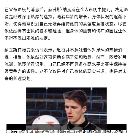
在宣布退役的消息后，赫苏斯·纳瓦斯在个人声明中提到，决定退
役是经过深思熟虑的选择。随着年龄的增长，身体状况的逐渐下
滑，使得他意识到自己无法再维持此前的高强度竞技状态。尽管
他依然拥有出色的技术和经验，但身体的疲劳和伤病的困扰让他
不得不做出艰难的决定。
纳瓦斯在接受采访时表示，退役并不意味着他对足球的热情消
退，相反，他依然对这项运动充满了爱和敬意。然而，随着岁月
流逝，他逐渐意识到，自己已经不再具备在高水平比赛中保持持
续竞争力的条件。这不仅仅是对自己身体的现实考虑，也是对未
来的长远规划。