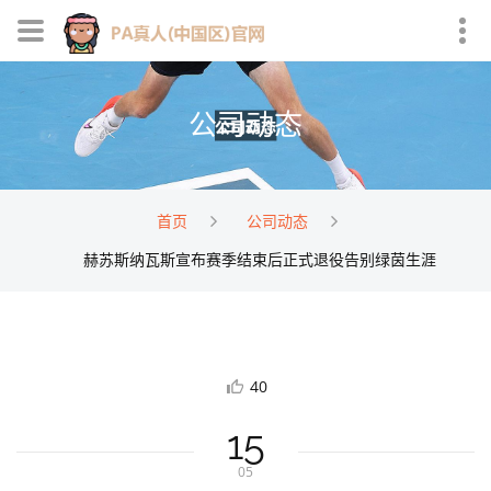
公司动态
首页
公司动态
赫苏斯纳瓦斯宣布赛季结束后正式退役告别绿茵生涯
40
15
05