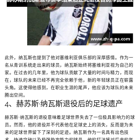
此外，纳瓦斯也提到了他对塞维利亚俱乐部的深厚感情。作为一
名从青训系统走出来的球员，纳瓦斯始终将塞维利亚视为自己的
家。在过去的几年里，他为球队贡献了大量的时间与精力，而现
在，球队的未来已经不再完全依赖于他，新的年轻球员正在崭露
头角。这使得他感到，在职业生涯的尾声，他应该为球队的未来
腾出空间。
4、赫苏斯·纳瓦斯退役后的足球遗产
赫苏斯·纳瓦斯的退役意味着足球世界失去了一位极具影响力的球
员。然而，他的退役并不代表他在足球史上的消失，反而是为未
来的足球世界留下了深刻的足迹。纳瓦斯作为一名具有出色技
术、快速突破以及极强助攻能力的球员，他的打法将对后来的年