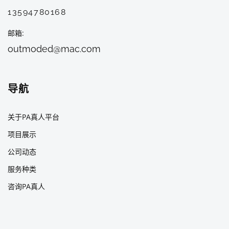
13594780168
邮箱
outmoded@mac.com
导航
关于PA真人平台
项目展示
公司动态
服务种类
咨询PA真人