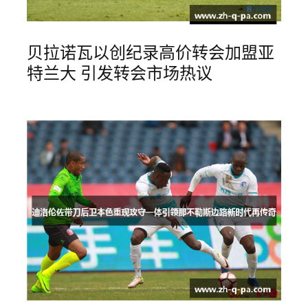
贝拉诺瓦以创纪录高价转会加盟亚
特兰大 引发转会市场热议