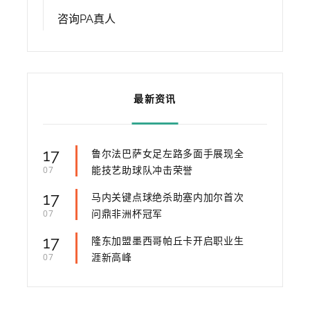
咨询PA真人
最新资讯
17
鲁尔法巴萨女足左路多面手展现全
能技艺助球队冲击荣誉
07
17
马内关键点球绝杀助塞内加尔首次
问鼎非洲杯冠军
07
17
隆东加盟墨西哥帕丘卡开启职业生
涯新高峰
07