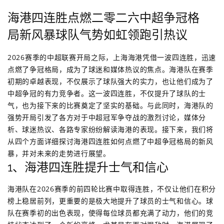
海港四连胜点燃二零二六中超争冠格
局新风暴球队气势如虹领跑引热议
2026赛季的中超联赛开局之际，上海海港凭借一波四连胜，迅速
点燃了争冠格局，成为了球迷和媒体热议的焦点。海港队在赛季
初期的卓越表现，不仅展示了球队强大的实力，也让他们成为了
中超争冠的有力竞争者。这一波四连胜，不仅提升了球队的士
气，也为接下来的比赛奠定了坚实的基础。与此同时，海港队的
强势开局引发了各方对于中超冠军争夺战的激烈讨论，媒体分
析、球迷热议、各路专家纷纷解读海港的表现。接下来，我们将
从四个方面详细探讨海港四连胜如何点燃了中超争冠格局的新风
暴，并对未来的走势进行展望。
1、海港四连胜提升士气和信心
海港队在2026赛季的前四轮比赛中取得连胜，不仅让他们在积分
榜上稳居前列，更重要的是极大地提升了球员的士气和信心。球
队在赛季初的出色表现，使得每位球员都充满了动力，他们的竞