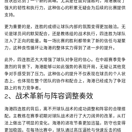
技状态达到了一个新的高峰。尤其是在面对强敌时，海港展现了
强大的韧性和执行力，这种信心的积累无疑会为后续的比赛提供
支持。
更为重要的是，连胜的成绩让球队内部的氛围变得更加融洽。无
论是球员间的默契配合，还是教练组的战术执行，四连胜为球队
注入了正向的能量。每一场比赛的胜利都带来了新的信任与凝聚
力，这种良性循环让海港的整体实力得到了进一步的提升。
此外，四连胜还大大增强了球队对争冠的信心。在中超赛季竞争
激烈的背景下，海港能够以如此强势的表现开局，无疑让其他竞
争对手感受到了压力。这种信心的提升不仅表现在球员的个人状
态上，也体现在整个团队的协作和配合上，海港已经成为了争冠
路上的有力竞争者。
2、战术革新与阵容调整奏效
海港四连胜的背后，离不开球队战术的成功调整和阵容的合理搭
配。主教练在赛季初期对球队战术进行了大刀阔斧的改革，从打
法上做出了明显的变化。海港的进攻节奏更加迅猛，防守也变得
更加稳固。在每场比赛中，球队通过高压逼抢与快速反击的结