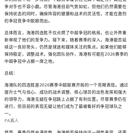
争对手也不容小觑。尽管海港目前气势如虹，但他们仍然需要在
保持状态的同时，确保阵容的健康和战术的灵活性，才能在激烈
的争冠竞争中脱颖而出。
总体而言，海港四连胜不仅点燃了中超争冠的格局，也让外界重
新审视了他们的竞争力。接下来，随着赛季的深入，海港能否延
续这一良好势头，仍然是球迷和媒体关注的焦点。如果他们能够
保持稳定，调整战术，强化团队协作，海港有可能在2026赛季的
中超争冠中占据一席之地。
总结：
海港队的四连胜是2026赛季中超联赛开局的一个亮眼表现。通过
提升士气与信心、成功的战术调整、核心球员的出色发挥和强大
的领导力，海港无疑在争冠路上占据了有利位置。尽管赛季仍在
进行，但目前的表现无疑让他们成为了最被看好的争冠球队之
一。
PA真人
然而，赛季仍然充满变数，海港能否保持住这一强势表现，还需