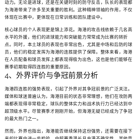
动力。无论是进球，还是在关键时刻的防守反击，队长的表现都
为海港带来了许多至关重要的胜利。这种精神领袖的作用，不仅
体现在比赛中，更体现在日常训练和团队建设中。
核心球员的个人表现更是锦上添花。海港的攻击线依赖于几名高
水平的外援，他们的进球能力和突破能力常常成为比赛的转折
点。同时，本土球员的表现也非常出色，尤其是中场和后防的球
员，他们的稳定发挥为海港的连胜提供了保障。整体来看，海港
在人员配备和球员发挥上都表现得极为出色，这也是他们能够在
赛季初期取得四连胜的重要原因。
4、外界评价与争冠前景分析
海港四连胜的强势表现，引起了外界对其争冠前景的广泛关注。
媒体和球迷普遍认为，海港目前的状态非常理想，他们在攻防两
端都表现得非常稳定，球队的整体实力和战术执行力已经达到中
超顶级水平。尽管赛季才刚刚开始，但海港无疑已经成为了争冠
的最大热门之一。
然而，外界也指出，海港能否继续保持这份强势，还需要在接下
来的比赛中进一步检验。中超赛季漫长且充满不确定性，其他竞