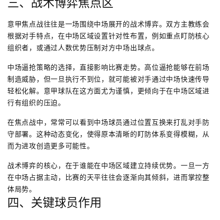
三、战术博弈焦点区
意甲焦点战往往是一场围绕中场展开的战术博弈。双方主教练会
根据对手特点，在中场区域设置针对性布置，例如重点盯防核心
组织者，或通过人数优势压制对方中场出球点。
中场逼抢策略的选择，直接影响比赛走势。高位逼抢能够在前场
制造威胁，但一旦执行不到位，就可能被对手通过中场快速传导
轻松化解。意甲球队在这方面尤为谨慎，更倾向于在中场区域进
行有组织的压迫。
在焦点战中，常常可以看到中场球员通过位置互换来打乱对手防
守部署。这种动态变化，使得原本清晰的盯防体系变得模糊，从
而为进攻创造更多可能性。
战术博弈的核心，在于谁能在中场区域建立持续优势。一旦一方
在中场占据主动，比赛的天平往往会逐渐向其倾斜，进而掌控整
体局势。
四、关键球员作用