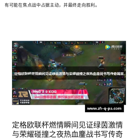
有可能在焦点战中占据主动，并最终走向胜利。
定格欧联杯燃情瞬间见证绿茵激情
与荣耀碰撞之夜热血鏖战书写传奇