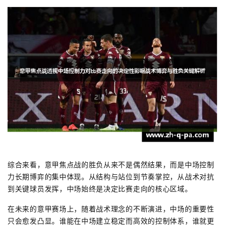
综合来看，意甲焦点战的胜负从来不是偶然结果，而是中场控制
力长期博弈的集中体现。从结构与站位到节奏掌控，从战术对抗
到关键球员发挥，中场始终是决定比赛走向的核心区域。
在未来的意甲赛场上，随着战术理念的不断演进，中场的重要性
只会愈发凸显。谁能在中场建立稳定而高效的控制体系，谁就更