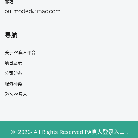
邮箱
outmoded@mac.com
导航
关于PA真人平台
项目展示
公司动态
服务种类
咨询PA真人
©
2026
- All Rights Reserved
PA真人登录入口
.