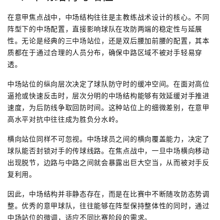
在意甲焦点战中，中场结构往往是主教练战术设计的核心。不同
阵型下的中场配置，直接影响球队在攻防两端的稳定性与延展
性。无论是经典的三中场站位，还是双后腰加前腰的配置，其本
质都在于通过合理的人员分布，确保中路区域不被对手轻易穿
透。
中场站位的纵向层次决定了球队防守时的缓冲空间。在面对高位
逼抢或快速反击时，层次分明的中场结构能够有效延缓对手推进
速度，为后防线争取回防时间。这种站位上的细微差别，在意甲
高水平对抗中往往成为胜负分水岭。
横向站位同样不可忽视。中场球员之间的横向覆盖能力，决定了
球队能否封锁对手的传球线路。在焦点战中，一旦中场横向移动
出现脱节，边路与中路之间就会暴露出巨大空当，从而被对手反
复利用。
因此，中场结构并非静态存在，而是在比赛中不断随攻防态势调
整。优秀的意甲球队，往往能够在阵型保持整体性的同时，通过
中场站位的微调，适应不同比赛阶段的需求。