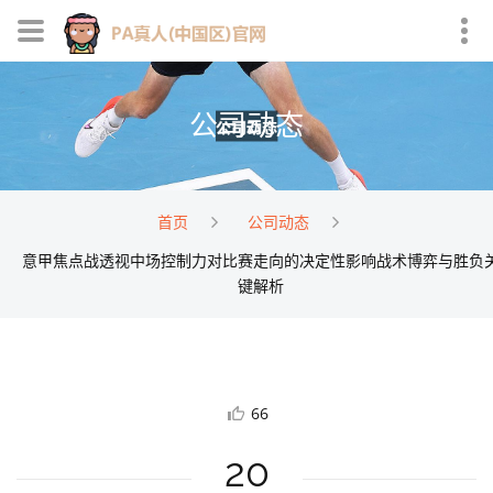
公司动态
首页
公司动态
意甲焦点战透视中场控制力对比赛走向的决定性影响战术博弈与胜负
键解析
66
20