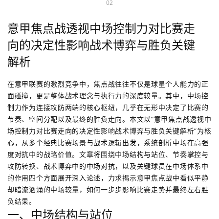
02
意甲焦点战透视中场控制力对比赛走
向的决定性影响战术博弈与胜负关键
解析
在意甲联赛的激烈竞争中，焦点战往往不仅是球星个人能力的正
面碰撞，更是整体战术理念与执行力的深度较量。其中，中场控
制力作为连接攻防两端的核心枢纽，几乎在无形中决定了比赛的
节奏、空间分配以及最终的胜负走向。本文以“意甲焦点战透视中
场控制力对比赛走向的决定性影响战术博弈与胜负关键解析”为核
心，从多个经典比赛场景与战术逻辑出发，系统剖析中场在高强
度对抗中的战略价值。文章将围绕中场结构与站位、节奏掌控与
攻防转换、战术博弈中的中场对抗，以及关键球员在中场体系中
的作用四个方面展开深入论述，力求揭示意甲焦点战中看似平静
却暗流汹涌的中场较量，如何一步步影响比赛走势并最终左右胜
负结果。
一、中场结构与站位