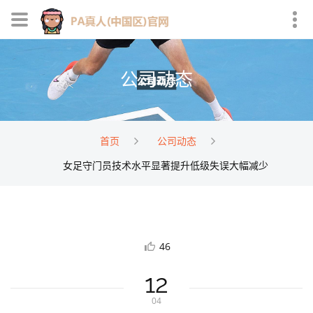
公司动态
首页
公司动态
女足守门员技术水平显著提升低级失误大幅减少
46
12
04