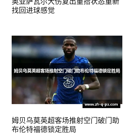
奥亚萨瓦尔大伤复出重拾状态重新
找回进球感觉
姆贝乌莫英超客场推射空门破门助
布伦特福德锁定胜局