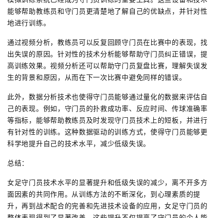
能够帮助教练员和守门员更清楚地了解自己的优缺点，并针对性
地进行训练。
通过视频分析，教练员可以反复回顾守门员在比赛中的表现，找
出失误的原因。针对性的技术分析能够帮助守门员纠正错误，提
高训练效果。视频分析还可以帮助守门员复盘比赛，理解失误发
生的背景和原因，从而在下一次比赛中避免同样的错误。
此外，数据分析技术也使得守门员能够通过量化的数据来评估自
己的表现。例如，守门员的扑救成功率、反应时间、传球准确率
等指标，能够帮助教练员及时发现守门员技术上的短板，并进行
有针对性的训练。这种数据驱动的训练方式，使得守门员能够更
科学地提升自己的技术水平，减少低级失误。
总结：
女足守门员技术水平的显著提升和低级失误的减少，离不开多方
面因素的共同作用。从训练方法的不断深化，到心理素质的提
升，再到战术配合的完善和先进技术设备的应用，女足守门员的
整体表现得到了显著改善。这些提升不仅提高了守门员的个人能