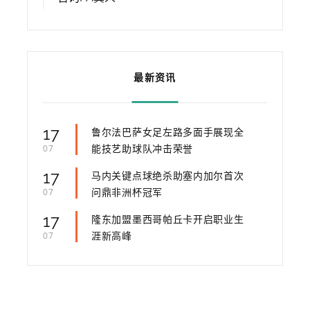
最新资讯
17
鲁尔法巴萨女足左路多面手展现全
能技艺助球队冲击荣誉
07
17
马内关键点球绝杀助塞内加尔首次
问鼎非洲杯冠军
07
17
隆东加盟墨西哥帕丘卡开启职业生
涯新高峰
07