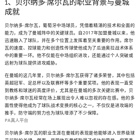
1、贝尔纳多·席尔瓦的职业背景与曼城
成就
贝尔纳多·席尔瓦，葡萄牙中场球员，凭借着精湛的技术和全面的
能力，成为了曼城阵中的关键球员。自2017年加盟曼城以来，他
迅速融入了球队，并在多个位置上发挥着至关重要的作用。席尔
瓦的速度、控球能力和创造性传球使他成为了瓜迪奥拉战术体系
中的重要一环。他不仅能在中场组织进攻，还能通过个人突破或
远射为球队提供进攻威胁。
在曼城的这几年里，贝尔纳多·席尔瓦获得了诸多荣誉，其中包括
英超冠军、足总杯以及联赛杯等多个重要奖项。他的表现一直受
到教练和球迷的高度评价，尤其是在曼城的多次关键比赛中，贝
尔纳多·席尔瓦经常在场上展现出令人难以忽视的存在感。他的多
面性使得他成为了球队战术变换的核心之一，不仅仅是进攻端的
推手，防守端的努力也为球队增添了不少保障。
PA真人平台
贝尔纳多·席尔瓦的职业生涯在曼城的表现是他能够进入世界级球