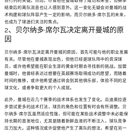
员行列的关键。然而，尽管他在曼城取得了成功和荣誉，但赛季
结束后的离队消息也让人感到意外。这一变化无疑会对曼城的战
术构建和球队阵容产生一定的影响，而贝尔纳多·席尔瓦的未来，
也成为了球迷们关注的焦点。
2、贝尔纳多·席尔瓦决定离开曼城的原
因
贝尔纳多·席尔瓦决定离开曼城的原因，首先可能与他的职业发展
有关。尽管他在曼城表现出色，但他已经是球队阵中的资深球
员，或许他希望能在职业生涯的黄金时期去寻找新的挑战。加盟
曼城时，他曾经表达过想要在英超赛场取得成功的愿望，而随着
时间的推移，或许他希望通过转会到其他俱乐部，体验不同的足
球文化，或者争取更大的个人成就。
此外，曼城在近几个赛季的战术体系也发生了变化。瓜迪奥拉逐
步尝试更多的战术打法，球员的角色和位置有时会有所调整。贝
尔纳多·席尔瓦虽然适应性强，但可能在某些战术调整中未必能保
持长期的首发地位，尤其是随着新鲜血液的不断注入，球队竞争
压力加大。这种情况或许促使他产生了离队的想法，希望在另一