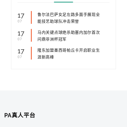
17
鲁尔法巴萨女足左路多面手展现全
能技艺助球队冲击荣誉
07
17
马内关键点球绝杀助塞内加尔首次
问鼎非洲杯冠军
07
17
隆东加盟墨西哥帕丘卡开启职业生
涯新高峰
07
PA真人平台