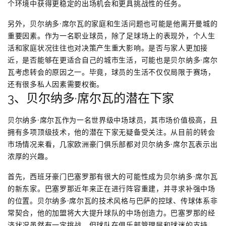
个环境中获得更稳定的出场机会和更具挑战性的任务。
另外，贝尔纳多·席尔瓦的家庭和生活问题也可能是他离开曼城的
重要因素。作为一名职业球员，除了足球场上的表现外，个人生
活和家庭状况往往也对决策产生重大影响。是否与家人更加接
近，是否能够在更适合自己的城市生活，可能也是贝尔纳多·席尔
瓦考虑转会的原因之一。毕竟，球员的生活不仅仅局限于赛场，
还有很多私人因素需要权衡。
3、贝尔纳多·席尔瓦的潜在下家
贝尔纳多·席尔瓦作为一名世界级中场球员，其市场价值极高，且
拥有多项顶级技术，他的潜在下家无疑备受关注。从目前的转会
市场情况来看，几家欧洲豪门俱乐部都对贝尔纳多·席尔瓦表示出
浓厚的兴趣。
首先，西班牙豪门巴塞罗那有很大的可能性成为贝尔纳多·席尔瓦
的新东家。巴塞罗那近年来正在进行阵容重建，并寻求补强中场
的位置。贝尔纳多·席尔瓦的技术风格与巴萨的控球、传球体系非
常契合，他的加盟将大大提升球队的中场创造力。巴塞罗那的经
济状况虽然有一定挑战，但球队在俱乐部管理层和球迷的支持