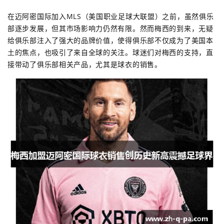
在迈阿密国际加入MLS（美国职业足球大联盟）之前，虽然俱乐
部逐步发展，但其市场影响力仍然有限。然而梅西的到来，无疑
给俱乐部注入了强大的品牌价值，使得俱乐部不仅成为了美国本
土的焦点，也吸引了来自全球的关注。球迷们对梅西的支持，直
接带动了俱乐部相关产品，尤其是球衣的销售。