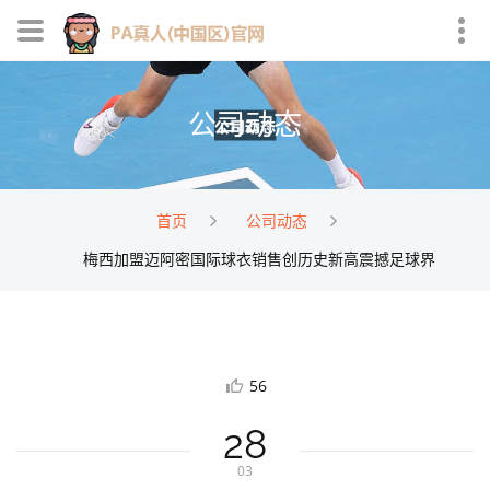
公司动态
首页
公司动态
梅西加盟迈阿密国际球衣销售创历史新高震撼足球界
56
28
03