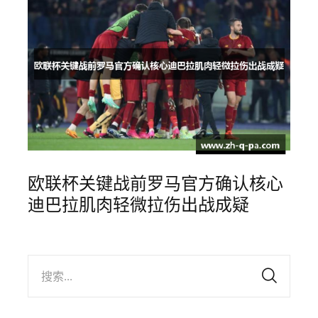
欧联杯关键战前罗马官方确认核心
迪巴拉肌肉轻微拉伤出战成疑
搜索...