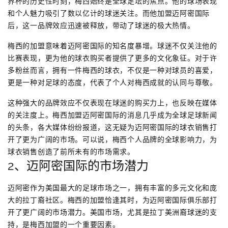
界杯的历史性时刻，梅西始终是全球足坛的焦点。他的球场表现
和个人魅力吸引了数以亿计的球迷关注。而他加盟迈阿密国际
后，这一品牌效应迅速被释放，带动了球迷的极大热情。
梅西的加盟意味着迈阿密国际的知名度暴增。球迷不仅关注他的
比赛表现，更为他的球衣购买者提供了更多的文化象征。对于许
多粉丝而言，拥有一件梅西的球衣，不仅是一种对球员的喜爱，
更是一种对足球的态度，代表了个人对梅西成就的认同与尊敬。
这种强大的品牌效应不仅表现在球迷的购买力上，也反映在媒体
的关注度上。梅西加盟迈阿密国际的消息几乎成为全球足球新闻
的头条，各大媒体纷纷报道，这无疑为迈阿密国际的球衣销售打
开了更为广阔的市场。可以说，梅西个人品牌的全球影响力，为
球衣销售创造了前所未有的市场需求。
2、迈阿密国际的市场潜力
迈阿密作为美国最大的足球市场之一，拥有丰富的多元文化和庞
大的拉丁裔社区。梅西的加盟恰逢其时，为迈阿密国际俱乐部打
开了更广阔的市场潜力。美国市场，尤其是拉丁美洲裔球迷的支
持，是梅西加盟的一个重要因素。